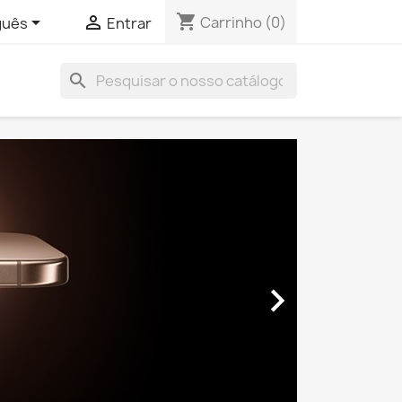
shopping_cart


Carrinho
(0)
guês
Entrar
search
