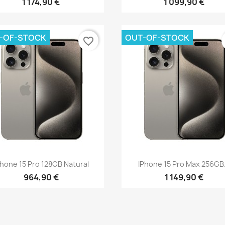
1 174,90 €
1 099,90 €
-OF-STOCK
OUT-OF-STOCK
favorite_border
Vista rápida
Vista rápida


Phone 15 Pro 128GB Natural
IPhone 15 Pro Max 256GB.
964,90 €
1 149,90 €