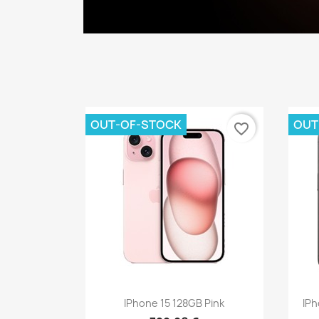
OUT-OF-STOCK
OUT
favorite_border
Vista rápida

IPhone 15 128GB Pink
IPh