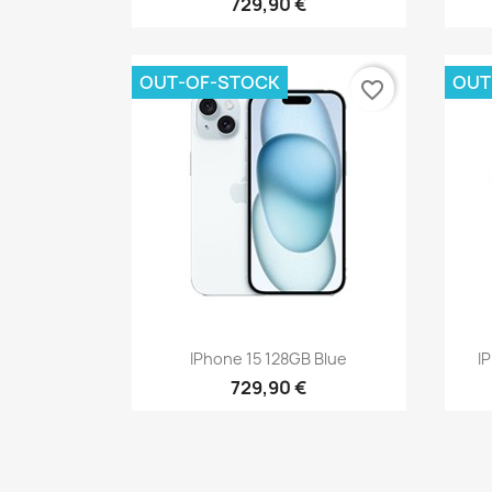
729,90 €
OUT-OF-STOCK
OUT
favorite_border
Vista rápida

IPhone 15 128GB Blue
I
729,90 €