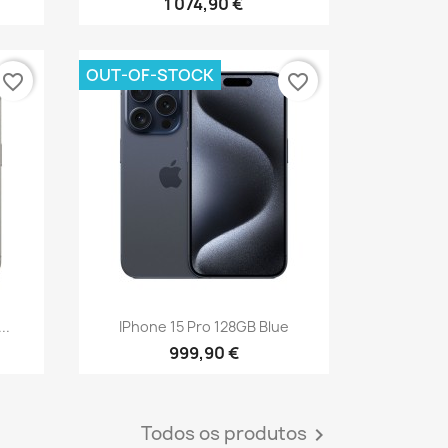
1 074,90 €
OUT-OF-STOCK
favorite_border
favorite_border
Vista rápida

..
IPhone 15 Pro 128GB Blue
999,90 €
Todos os produtos
