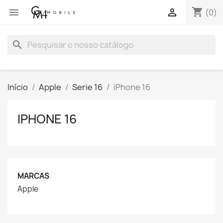
shopping_cart


(0)
search
Início
Apple
Serie 16
iPhone 16
IPHONE 16
MARCAS
Apple